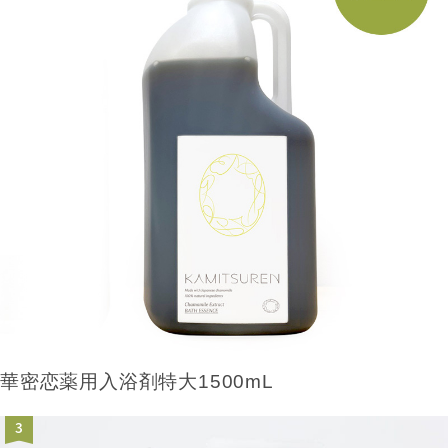
華密恋薬用入浴剤特大1500mL
3