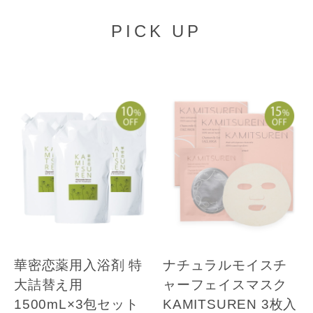
PICK UP
華密恋薬用入浴剤 特
ナチュラルモイスチ
大詰替え用
ャーフェイスマスク
1500mL×3包セット
KAMITSUREN 3枚入