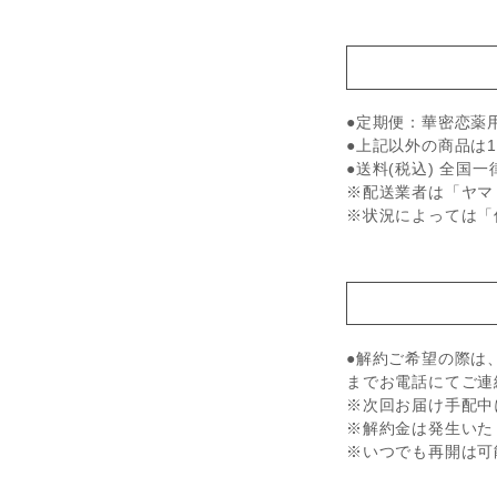
●定期便：華密恋薬用
●上記以外の商品は1
●送料(税込) 全国一
※配送業者は「ヤマ
※状況によっては「
●解約ご希望の際は
までお電話にてご連
※次回お届け手配中
※解約金は発生いた
※いつでも再開は可