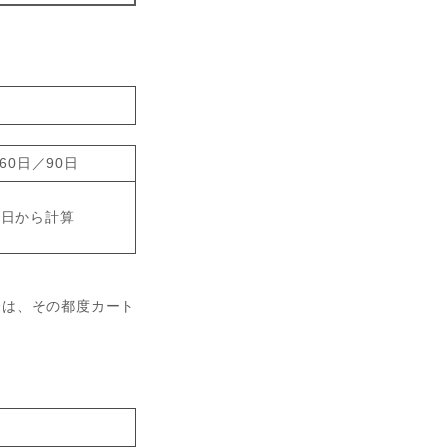
60日／90日
け日から計算
際は、その都度カート