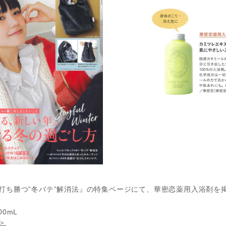
打ち勝つ”冬バテ”解消法』の特集ページにて、華密恋薬用入浴剤を
0mL
＞