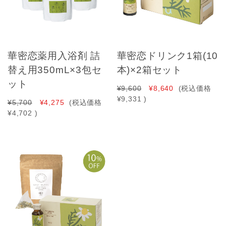
華密恋薬用入浴剤 詰
華密恋ドリンク1箱(10
替え用350mL×3包セ
本)×2箱セット
ット
¥9,600
¥8,640
(税込価格
¥9,331
)
¥5,700
¥4,275
(税込価格
¥4,702
)