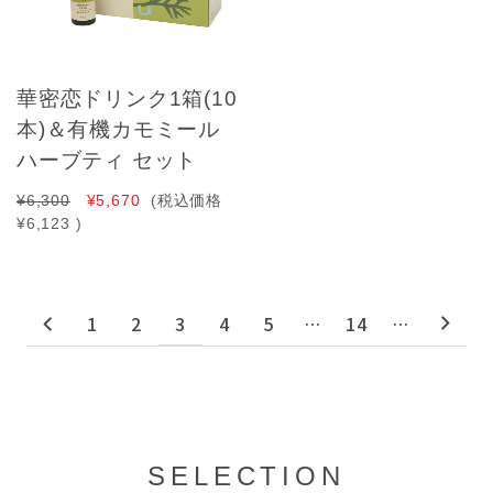
華密恋ドリンク1箱(10
本)＆有機カモミール
ハーブティ セット
¥6,300
¥5,670
(税込価格
¥6,123
)
1
2
3
4
5
…
14
…
SELECTION