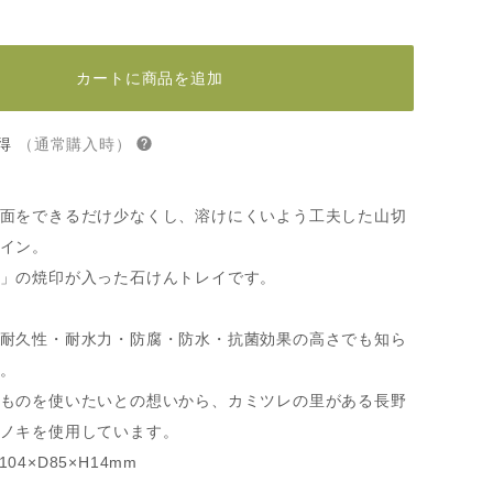
カートに商品を追加
得
（通常購入時）
面をできるだけ少なくし、溶けにくいよう工夫した山切
イン。
」の焼印が入った石けんトレイです。
耐久性・耐水力・防腐・防水・抗菌効果の高さでも知ら
。
ものを使いたいとの想いから、カミツレの里がある長野
ノキを使用しています。
4×D85×H14mm