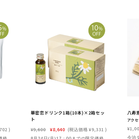
華密恋ドリンク1箱(10本)×2箱セッ
八寿
ト
アクセ
¥1,0
702
)
¥9,600
¥8,640
(税込価格
¥9,331
)
価格
8月24日(月)17：00までの限定価格 華密恋 ドリンクカモミールの整腸作用に着目した、インナーケアアイテム。国産カモミール（カミツレ）の花を丁寧に煮出して作ったハーブドリンク■内容量：1箱(50mL×10本入)×2箱セット■全成分：カミツレ抽出エキス、砂糖（甜菜由来）、サツマイモ醗酵液1本50mLあたり 28kcal