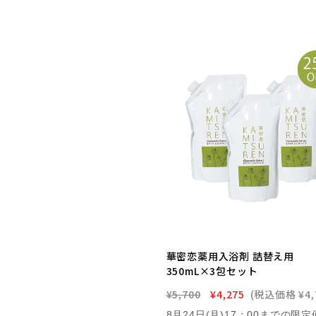
華密恋薬用入浴剤 詰替え用
350mL×3包セット
¥5,700
¥4,275
(税込価格
¥4,
8月24日(月)17：00までの限定