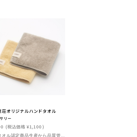
恵荘オリジナルハンドタオル
サリー
00
(税込価格
¥1,100
)
今治タオル認定商品生産から品質管理にいたるまで、独自の厳しい品質基準をクリアしています。抜群の吸水性と通気性が特徴です。自社農園の有機カモミールによる染色肌触りのいいオーガニックコットンを使用、環境にやさしい材料と自社農園のカモミールの花（イエロー）と、花・葉・茎を含めた全草（グレー）で染め上げた2色展開です。■サイズ：24×24㎝■素材：綿100％（オーガニックコットン） ※天然染料で染めているので個体差がございます。