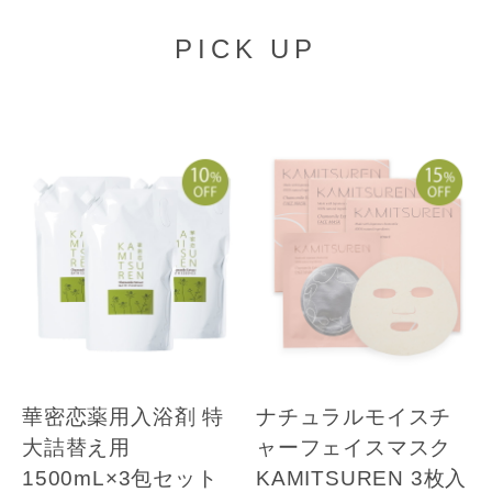
PICK UP
華密恋薬用入浴剤 特
ナチュラルモイスチ
大詰替え用
ャーフェイスマスク
1500mL×3包セット
KAMITSUREN 3枚入