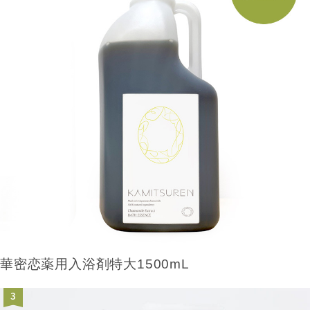
華密恋薬用入浴剤特大1500mL
3